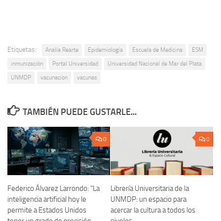
Etiquetas:
Analía Rearte
Epidemiología
Escuela de Medicina
ESM
inmunización
Portal Universidad
Universidad Nacional de Mar del Plata
UNMDP
vacunacion
vacunas
TAMBIÉN PUEDE GUSTARLE...
0
0
Federico Álvarez Larrondo: “La
Librería Universitaria de la
inteligencia artificial hoy le
UNMDP: un espacio para
permite a Estados Unidos
acercar la cultura a todos los
tener un grado de precisión
niveles