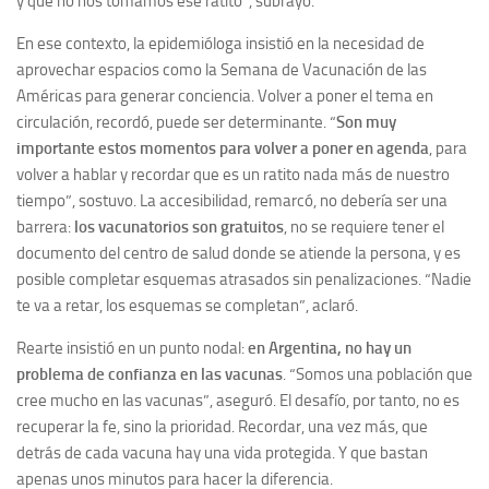
y que no nos tomamos ese ratito”, subrayó.
En ese contexto, la epidemióloga insistió en la necesidad de
aprovechar espacios como la Semana de Vacunación de las
Américas para generar conciencia. Volver a poner el tema en
circulación, recordó, puede ser determinante. “
Son muy
importante estos momentos para volver a poner en agenda
, para
volver a hablar y recordar que es un ratito nada más de nuestro
tiempo”, sostuvo. La accesibilidad, remarcó, no debería ser una
barrera:
los vacunatorios son gratuitos
, no se requiere tener el
documento del centro de salud donde se atiende la persona, y es
posible completar esquemas atrasados sin penalizaciones. “Nadie
te va a retar, los esquemas se completan”, aclaró.
Rearte insistió en un punto nodal:
en Argentina, no hay un
problema de confianza en las vacunas
. “Somos una población que
cree mucho en las vacunas”, aseguró. El desafío, por tanto, no es
recuperar la fe, sino la prioridad. Recordar, una vez más, que
detrás de cada vacuna hay una vida protegida. Y que bastan
apenas unos minutos para hacer la diferencia.