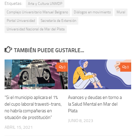
Etiquetas:
Arte y Cultura UNMDP
Complejo Universitario Manuel Belgrano
Diálogos en movimiento
Mural
Portal Universidad
Secretaría de Extensión
Universidad Nacional de Mar del Plata
TAMBIÉN PUEDE GUSTARLE...
0
0
“Si el municipio aplicara el 1%
Avances y deudas en torno a
del cupo laboral travesti-trans,
la Salud Mental en Mar del
no habría compañeras en
Plata
situación de prostitución”
JUNIO 8, 2023
ABRIL 15, 2021