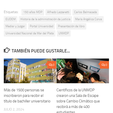
Etiquetas:
150 años MDP
Alfredo Lazzeretti
Carlos Balmaceda
EUDEM
Historia de la administración de justicia
María Angélica Corva
Mediar y Juzgar
Portal Universidad
Presentación de libro
Universidad Nacional de Mar del Plata
UNMDP
TAMBIÉN PUEDE GUSTARLE...
0
0
Más de 1500 personas se
Científicos de la UNMDP
inscribieron para recibir el
crearon una Sala de Escape
título de bachiller universitario
sobre Cambio Climático que
recibirá a más de 400
JULIO 2, 2024
estudiantes