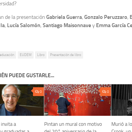
ersidad?
án de la presentación
Gabriela Guerra
,
Gonzalo Peruzzaro
,
E
lla
,
Lucía Salomón
,
Santiago Maisonnave
y
Emma García Ce
educación
EUDEM
Libro
Presentación de libro
ÉN PUEDE GUSTARLE...
0
0
nvita a
Pintan un mural con motivo
Murió a l
y graduadas a
del 20° aniversario de la
Crook, un