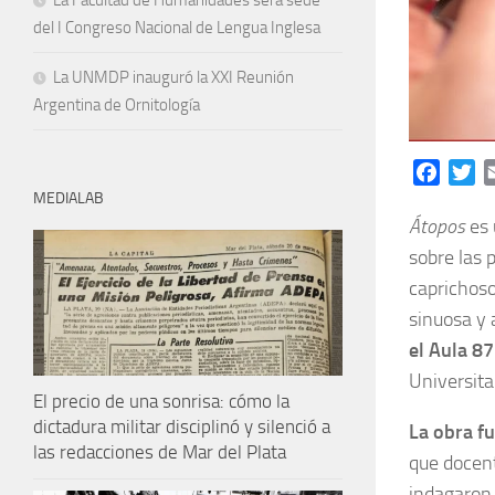
La Facultad de Humanidades será sede
del I Congreso Nacional de Lengua Inglesa
La UNMDP inauguró la XXI Reunión
Argentina de Ornitología
Facebo
Tw
MEDIALAB
Átopos
es 
sobre las p
caprichoso
sinuosa y 
el Aula 87
Universitar
El precio de una sonrisa: cómo la
dictadura militar disciplinó y silenció a
La obra fu
las redacciones de Mar del Plata
que docent
indagaron 