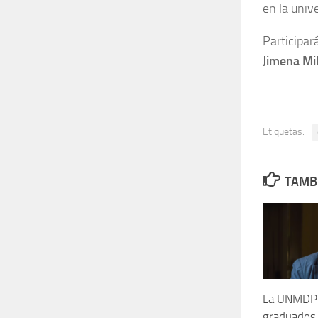
en la univ
Participar
Jimena Mi
Etiquetas:
TAMBI
La UNMDP i
graduados 