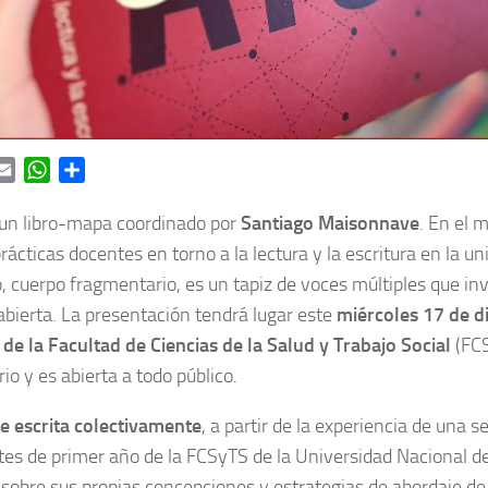
ok
itter
Email
WhatsApp
Share
un libro-mapa coordinado por
Santiago Maisonnave
. En el 
rácticas docentes en torno a la lectura y la escritura en la un
, cuerpo fragmentario, es un tapiz de voces múltiples que inv
abierta. La presentación tendrá lugar este
miércoles 17 de d
 de la Facultad de Ciencias de la Salud y Trabajo Social
(FC
io y es abierta a todo público.
e escrita colectivamente
, a partir de la experiencia de una se
es de primer año de la FCSyTS de la Universidad Nacional de
sobre sus propias concepciones y estrategias de abordaje de 