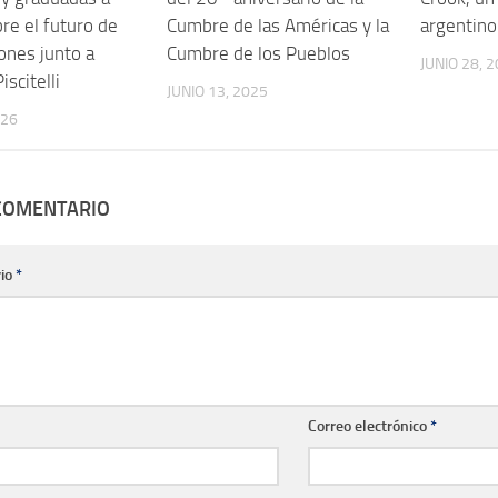
re el futuro de
Cumbre de las Américas y la
argentino
ones junto a
Cumbre de los Pueblos
JUNIO 28, 
iscitelli
JUNIO 13, 2025
026
 COMENTARIO
io
*
Correo electrónico
*