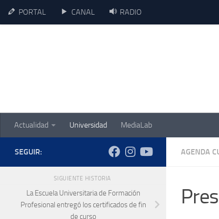
PORTAL
CANAL
RADIO
Skip to content
Actualidad
Universidad
MediaLab
SEGUIR:
AGENDA C
SIGUIENTE HISTORIA
Pres
La Escuela Universitaria de Formación
Profesional entregó los certificados de fin
de curso