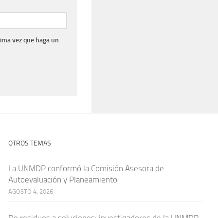
xima vez que haga un
OTROS TEMAS
La UNMDP conformó la Comisión Asesora de
Autoevaluación y Planeamiento
AGOSTO 4, 2026
De residuos a soluciones: investigadores de la UNMDP