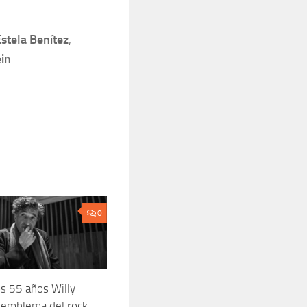
stela Benítez
,
in
0
os 55 años Willy
 emblema del rock