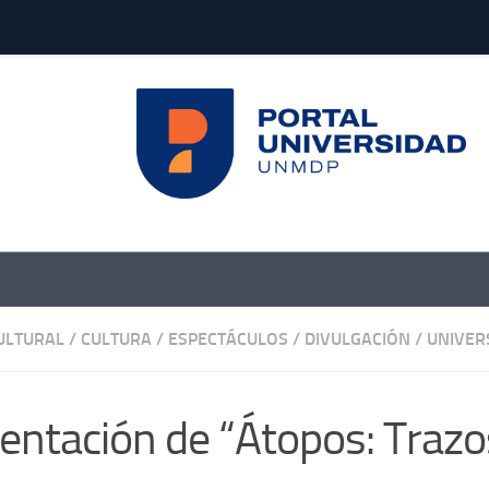
ULTURAL
/
CULTURA / ESPECTÁCULOS
/
DIVULGACIÓN
/
UNIVER
entación de “Átopos: ­Trazo