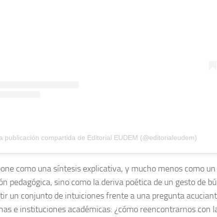
 publicación compartida de Editorial EUDEM (@editorialeudem)
pone como una síntesis explicativa, y mucho menos como un
ón pedagógica, sino como la deriva poética de un gesto de bú
ir un conjunto de intuiciones frente a una pregunta acucian
linas e instituciones académicas: ¿cómo reencontrarnos con la 