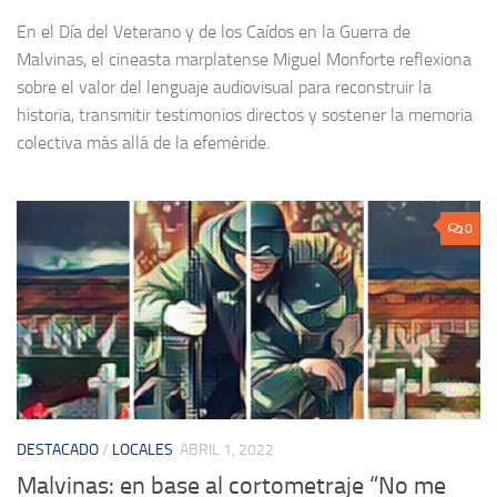
En el Día del Veterano y de los Caídos en la Guerra de
Malvinas, el cineasta marplatense Miguel Monforte reflexiona
sobre el valor del lenguaje audiovisual para reconstruir la
historia, transmitir testimonios directos y sostener la memoria
colectiva más allá de la efeméride.
0
DESTACADO
/
LOCALES
ABRIL 1, 2022
Malvinas: en base al cortometraje “No me