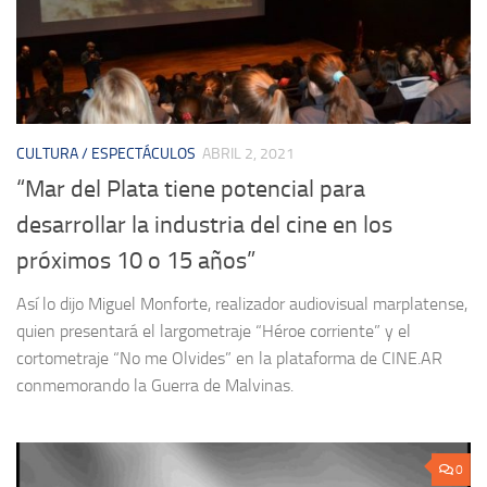
CULTURA / ESPECTÁCULOS
ABRIL 2, 2021
“Mar del Plata tiene potencial para
desarrollar la industria del cine en los
próximos 10 o 15 años”
Así lo dijo Miguel Monforte, realizador audiovisual marplatense,
quien presentará el largometraje “Héroe corriente” y el
cortometraje “No me Olvides” en la plataforma de CINE.AR
conmemorando la Guerra de Malvinas.
0