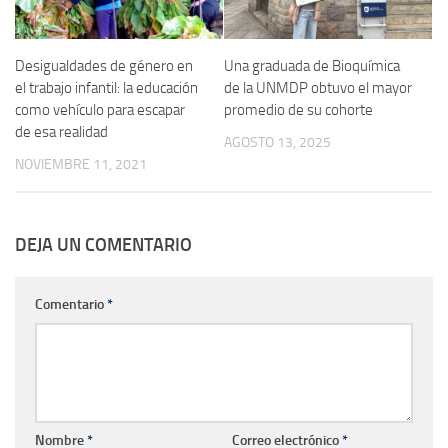
Desigualdades de género en
Una graduada de Bioquímica
el trabajo infantil: la educación
de la UNMDP obtuvo el mayor
como vehículo para escapar
promedio de su cohorte
de esa realidad
AGOSTO 13, 2025
NOVIEMBRE 11, 2021
DEJA UN COMENTARIO
Comentario
*
Nombre
*
Correo electrónico
*