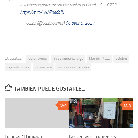
inscribieron para vacunarse contra el Covid-19 – 0223
https://t.co/09hZoadaJU
— 0223 (@0223comar)
October 5, 2021
Etiquetas:
Coronavirus
fin de semana largo
Mar del Plata
octubre
segunda dosis
vacunacion
vacunación menores
TAMBIÉN PUEDE GUSTARLE...
0
0
Edificios: “El impacto
Las ventas en comercios