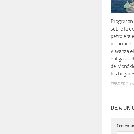
Progresan 
sobre la e
petrolera e
inflación 
y avanza e
obliga a co
de Monóxi
los hogare
FEBRERO 15
DEJA UN
Comentar