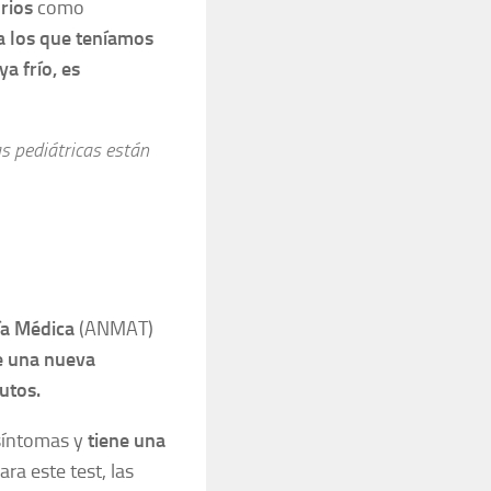
rios
como
a los que teníamos
a frío, es
as pediátricas están
ía Médica
(ANMAT)
e una nueva
utos.
síntomas y
tiene una
ra este test, las