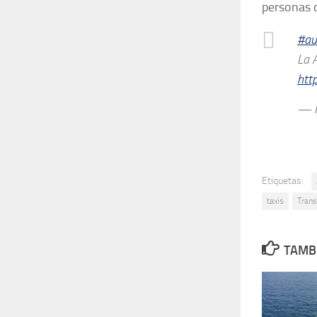
personas 
#au
La 
htt
— R
Etiquetas:
taxis
Trans
TAMBI