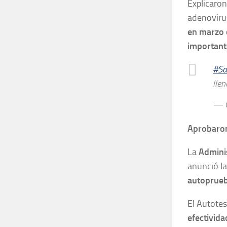
Explicaro
adenovirus
en marzo o
importante
#Sa
lle
— 
Aprobaron
La
Admini
anunció l
autoprueb
El Autotes
efectivida