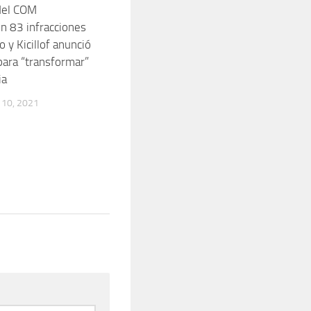
del COM
on 83 infracciones
o y Kicillof anunció
ara “transformar”
ia
10, 2021