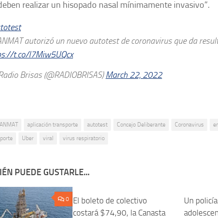
deben realizar un hisopado nasal mínimamente invasivo”.
totest
ANMAT autorizó un nuevo autotest de coronavirus que da resu
ps://t.co/l7Miw5UQcx
adio Brisas (@RADIOBRISAS)
March 22, 2022
ANMAT
aplicación transporte
autotest
Concejo Deliberante
Coronavirus
e
porte
Uber
viral
virus respiratorio
ÉN PUEDE GUSTARLE...
0
El boleto de colectivo
0
Un policí
costará $74,90, la Canasta
adolescen