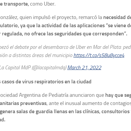
de transporte,
como Uber.
onzález, quien impulsó el proyecto, remarcó la
necesidad d
latorio, ya que la actividad de las aplicaciones “se viene d
r regulada, no ofrece las seguridades que corresponden”.
ezó el debate por el desembarco de Uber en Mar del Plata: ped
nión a distintas áreas del municipio
https://t.co/s58u8ycce4
a Capital MdP (@lacapitalmdq)
March 21, 2022
 casos de virus respiratorios en la ciudad
Sociedad Argentina de Pediatría anunciaron que
hay que seg
anitarias preventivas
, ante el inusual aumento de contagio
genera salas de guardia llenas en las clínicas, consultorios
ad.