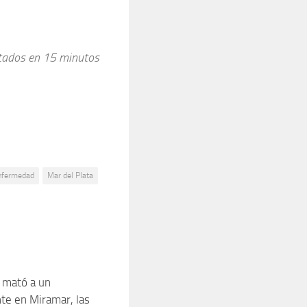
ltados en 15 minutos
nfermedad
Mar del Plata
a mató a un
0
te en Miramar, las