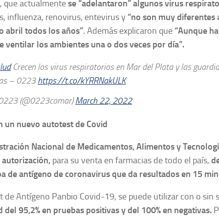
n, que actualmente
se “adelantaron” algunos virus respirato
, influenza, renovirus, entevirus y
“no son muy diferentes 
 abril todos los años”
. Además explicaron que
“Aunque hay
 ventilar los ambientes una o dos veces por día”.
lud
Crecen los virus respiratorios en Mar del Plata y las guardi
nas – 0223
https://t.co/kYRRNakULK
0223 (@0223comar)
March 22, 2022
 un nuevo autotest de Covid
stración Nacional de Medicamentos, Alimentos y Tecnolog
a
autorización,
para su venta en farmacias de todo el país,
d
a de antígeno de coronavirus que da resultados en 15 min
t de Antígeno Panbio Covid-19, se puede utilizar con o sin 
d del 95,2% en pruebas positivas y del 100% en negativas.
Pa