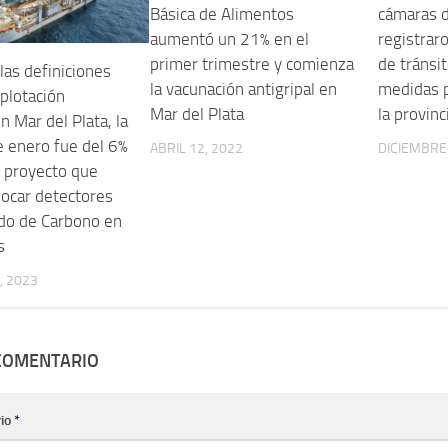
Básica de Alimentos
cámaras 
aumentó un 21% en el
registrar
primer trimestre y comienza
de tránsit
las definiciones
la vacunación antigripal en
medidas p
xplotación
Mar del Plata
la provinc
n Mar del Plata, la
de enero fue del 6%
ABRIL 12, 2022
DICIEMBRE 
l proyecto que
locar detectores
do de Carbono en
s
, 2023
 COMENTARIO
io
*