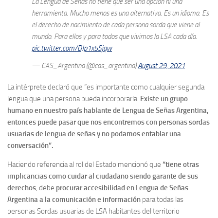
La Lengua de Señas no tiene que ser una opción ni una
herramienta. Mucho menos es una alternativa. Es un idioma. Es
el derecho de nacimiento de cada persona sorda que viene al
mundo. Para ellos y para todos que vivimos la LSA cada día.
pic.twitter.com/DJp1x5Sjqw
— CAS_Argentina (@cas_argentina)
August 29, 2021
La intérprete declaró que “es importante como cualquier segunda
lengua que una persona pueda incorporarla.
Existe un grupo
humano en nuestro país hablante de Lengua de Señas Argentina,
entonces puede pasar que nos encontremos con personas sordas
usuarias de lengua de señas y no podamos entablar una
conversación”.
Haciendo referencia al rol del Estado mencionó que
“tiene otras
implicancias como cuidar al ciudadano siendo garante de sus
derechos
, debe
procurar accesibilidad en Lengua de Señas
Argentina a la comunicación e información
para todas las
personas Sordas usuarias de LSA habitantes del territorio