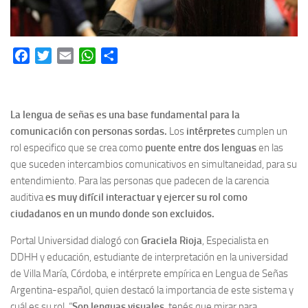
Facebook
Twitter
Email
WhatsApp
Share
La lengua de señas es una base fundamental para la
comunicación con personas sordas.
Los
intérpretes
cumplen un
rol especifico que se crea como
puente entre dos lenguas
en las
que suceden intercambios comunicativos en simultaneidad, para su
entendimiento. Para las personas que padecen de la carencia
auditiva
es muy difícil interactuar y ejercer su rol como
ciudadanos en un mundo donde son excluidos.
Portal Universidad dialogó con
Graciela Rioja
, Especialista en
DDHH y educación, estudiante de interpretación en la universidad
de Villa María, Córdoba, e intérprete empírica en Lengua de Señas
Argentina-español, quien destacó la importancia de este sistema y
cuál es su rol. “
Son lenguas visuales
, tenés que mirar para