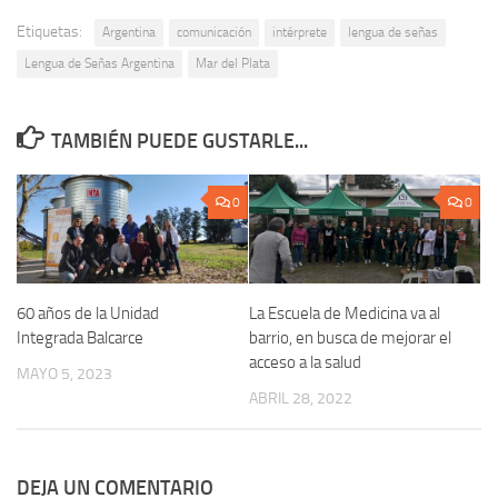
Etiquetas:
Argentina
comunicación
intérprete
lengua de señas
Lengua de Señas Argentina
Mar del Plata
TAMBIÉN PUEDE GUSTARLE...
0
0
60 años de la Unidad
La Escuela de Medicina va al
Integrada Balcarce
barrio, en busca de mejorar el
acceso a la salud
MAYO 5, 2023
ABRIL 28, 2022
DEJA UN COMENTARIO