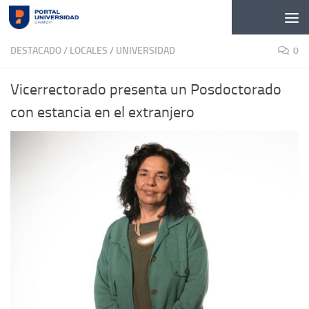
Skip to content
DESTACADO
/
LOCALES
/
UNIVERSIDAD
0
Vicerrectorado presenta un Posdoctorado
con estancia en el extranjero