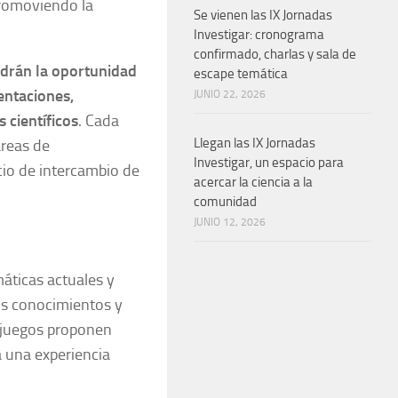
promoviendo la
Se vienen las IX Jornadas
Investigar: cronograma
confirmado, charlas y sala de
ndrán la oportunidad
escape temática
entaciones,
JUNIO 22, 2026
 científicos
. Cada
Llegan las IX Jornadas
áreas de
Investigar, un espacio para
cio de intercambio de
acercar la ciencia a la
comunidad
JUNIO 12, 2026
áticas actuales y
us conocimientos y
y juegos proponen
a una experiencia