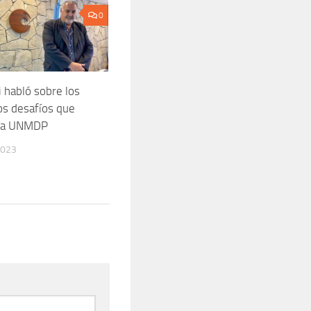
0
i habló sobre los
los desafíos que
 la UNMDP
2023