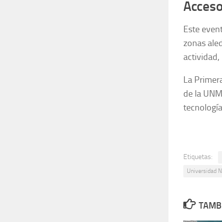
Acceso
Este event
zonas ale
actividad,
La Primera
de la UNMD
tecnología
Etiquetas:
Universidad N
TAMBI