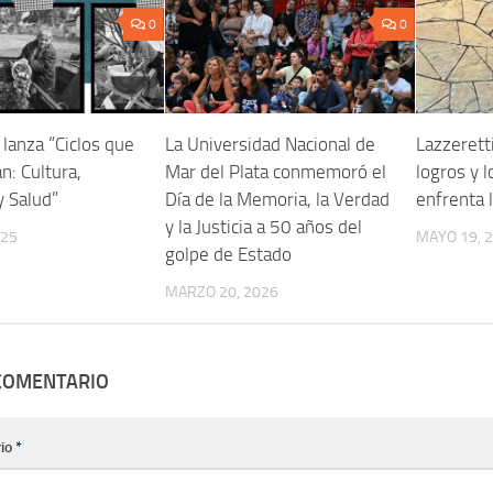
0
0
anza “Ciclos que
La Universidad Nacional de
Lazzerett
n: Cultura,
Mar del Plata conmemoró el
logros y 
 Salud”
Día de la Memoria, la Verdad
enfrenta
y la Justicia a 50 años del
025
MAYO 19, 
golpe de Estado
MARZO 20, 2026
 COMENTARIO
io
*