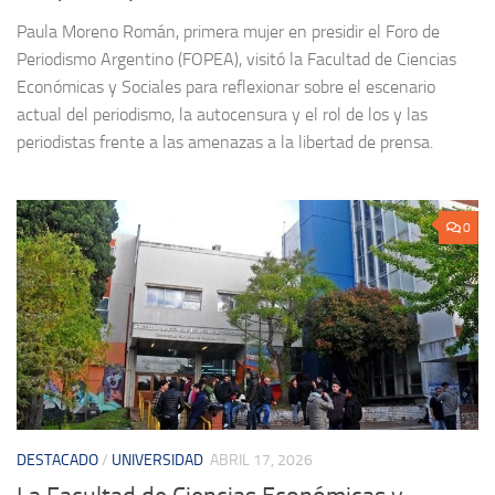
Paula Moreno Román, primera mujer en presidir el Foro de
Periodismo Argentino (FOPEA), visitó la Facultad de Ciencias
Económicas y Sociales para reflexionar sobre el escenario
actual del periodismo, la autocensura y el rol de los y las
periodistas frente a las amenazas a la libertad de prensa.
0
DESTACADO
/
UNIVERSIDAD
ABRIL 17, 2026