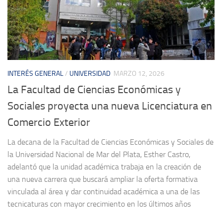
INTERÉS GENERAL
/
UNIVERSIDAD
MARZO 12, 2026
La Facultad de Ciencias Económicas y
Sociales proyecta una nueva Licenciatura en
Comercio Exterior
La decana de la Facultad de Ciencias Económicas y Sociales de
la Universidad Nacional de Mar del Plata, Esther Castro,
adelantó que la unidad académica trabaja en la creación de
una nueva carrera que buscará ampliar la oferta formativa
vinculada al área y dar continuidad académica a una de las
tecnicaturas con mayor crecimiento en los últimos años