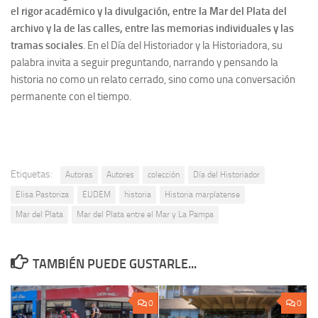
el rigor académico y la divulgación, entre la Mar del Plata del
archivo y la de las calles, entre las memorias individuales y las
tramas sociales
. En el Día del Historiador y la Historiadora, su
palabra invita a seguir preguntando, narrando y pensando la
historia no como un relato cerrado, sino como una conversación
permanente con el tiempo.
Etiquetas:
Autoras
Autores
colección
Día del Historiador
Elisa Pastoriza
EUDEM
historia
Historia marplatense
Mar del Plata
Mar del Plata entre el Mar y La Pampa
TAMBIÉN PUEDE GUSTARLE...
0
0