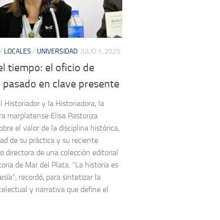
/
LOCALES
/
UNIVERSIDAD
JULIO 1, 2025
l tiempo: el oficio de
l pasado en clave presente
l Historiador y la Historiadora, la
ra marplatense Elisa Pastoriza
obre el valor de la disciplina histórica,
ad de su práctica y su reciente
o directora de una colección editorial
toria de Mar del Plata. “La historia es
esía”, recordó, para sintetizar la
electual y narrativa que define el