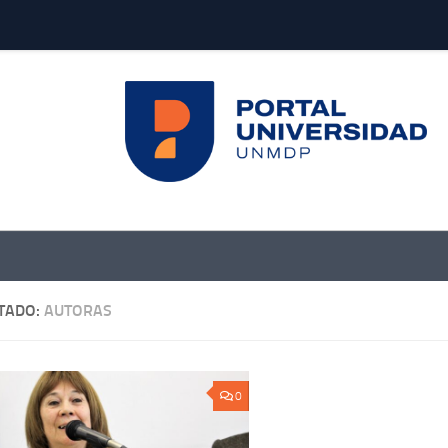
TADO:
AUTORAS
0