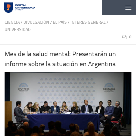
Skip to content
CIENCIA
/
DIVULGACIÓN
/
EL PAÍS
/
INTERÉS GENERAL
/
UNIVERSIDAD
0
Mes de la salud mental: Presentarán un
informe sobre la situación en Argentina