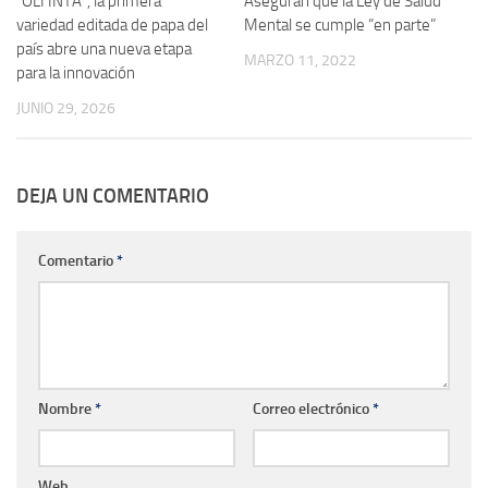
“OLI INTA”, la primera
Aseguran que la Ley de Salud
variedad editada de papa del
Mental se cumple “en parte”
país abre una nueva etapa
MARZO 11, 2022
para la innovación
JUNIO 29, 2026
DEJA UN COMENTARIO
Comentario
*
Nombre
*
Correo electrónico
*
Web