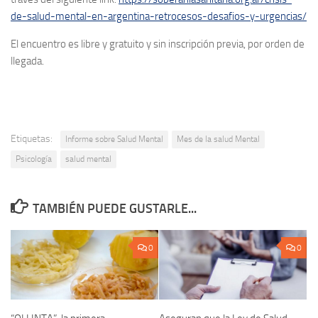
de-salud-mental-en-argentina-retrocesos-desafios-y-urgencias/
El encuentro es libre y gratuito y sin inscripción previa, por orden de
llegada.
Etiquetas:
Informe sobre Salud Mental
Mes de la salud Mental
Psicología
salud mental
TAMBIÉN PUEDE GUSTARLE...
0
0