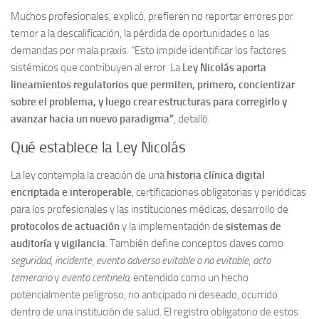
Muchos profesionales, explicó, prefieren no reportar errores por
temor a la descalificación, la pérdida de oportunidades o las
demandas por mala praxis. “Esto impide identificar los factores
sistémicos que contribuyen al error. La
Ley Nicolás aporta
lineamientos regulatorios que permiten, primero, concientizar
sobre el problema, y luego crear estructuras para corregirlo y
avanzar hacia un nuevo paradigma”
, detalló.
Qué establece la Ley Nicolás
La ley contempla la creación de una
historia clínica digital
encriptada e interoperable
, certificaciones obligatorias y periódicas
para los profesionales y las instituciones médicas, desarrollo de
protocolos de actuación
y la implementación de
sistemas de
auditoría y vigilancia
. También define conceptos claves como
seguridad
,
incidente
,
evento adverso evitable o no evitable
,
acto
temerario
y
evento centinela
, entendido como un hecho
potencialmente peligroso, no anticipado ni deseado, ocurrido
dentro de una institución de salud. El registro obligatorio de estos