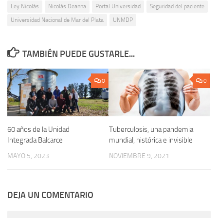
Ley Nicolás
Nicolás Deanna
Portal Universidad
Seguridad del paciente
Universidad Nacional de Mar del Plata
UNMDP
TAMBIÉN PUEDE GUSTARLE...
0
0
60 años de la Unidad
Tuberculosis, una pandemia
Integrada Balcarce
mundial, histórica e invisible
MAYO 5, 2023
NOVIEMBRE 9, 2021
DEJA UN COMENTARIO