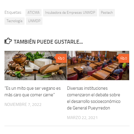
Etiquetas:
ATICMA
Incubadora de Empresas UNMDP
Pastech
Tecnología
UNMDP
TAMBIÉN PUEDE GUSTARLE...
0
0
“Es un mito que ser vegano es
Diversas instituciones
más caro que comer carne”
comenzaron el debate sobre
el desarrollo socioeconómico
NOVIEMBRE 7, 2022
de General Pueyrredon
MARZO 22, 2021