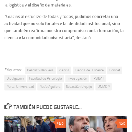
la logística y el diseño de materiales.
“Gracias al esfuerzo de todas y todos,
pudimos concretar una
actividad que no solo fortalece la identidad institucional, sino
que también reafirma nuestro compromiso con la formación, la
ciencia y la comunidad universitaria
”, destacó.
Etiquetas:
Beatriz Villanueva
ciencia
Ciencia de la Mente
Conicet
Divulgación
Facultad de Psicología
Investigación
IPSIBAT
Portal Universidad
Rocío Aguilera
Sebastián Urquijo
UNMDP
TAMBIÉN PUEDE GUSTARLE...
0
0