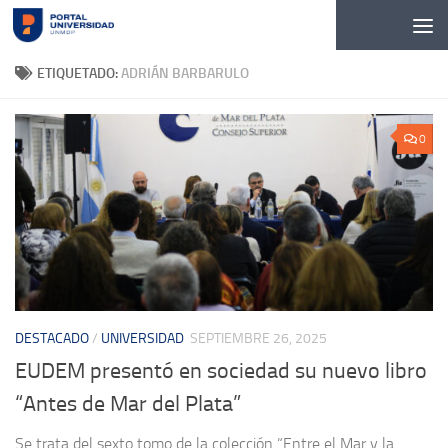
Skip to content
ETIQUETADO:
ADRIÁN BARBARULO
0
DESTACADO
/
UNIVERSIDAD
SEPTIEMBRE 26, 2025
EUDEM presentó en sociedad su nuevo libro
“Antes de Mar del Plata”
Se trata del sexto tomo de la colección “Entre el Mar y la