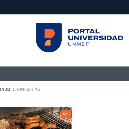
TADO:
CARNICERÍAS
0