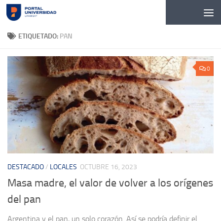
Skip to content
ETIQUETADO:
PAN
0
DESTACADO
/
LOCALES
OCTUBRE 16, 2023
Masa madre, el valor de volver a los orígenes
del pan
Argentina y el pan, un solo corazón. Así se podría definir el