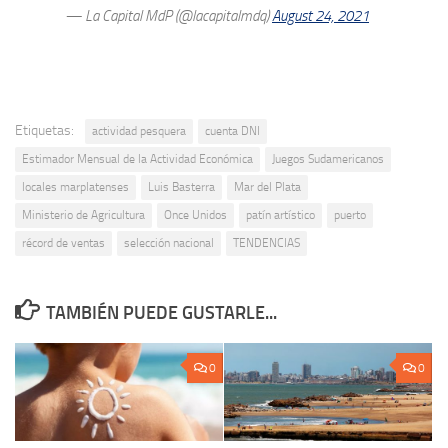
— La Capital MdP (@lacapitalmdq)
August 24, 2021
Etiquetas:
actividad pesquera
cuenta DNI
Estimador Mensual de la Actividad Económica
Juegos Sudamericanos
locales marplatenses
Luis Basterra
Mar del Plata
Ministerio de Agricultura
Once Unidos
patín artístico
puerto
récord de ventas
selección nacional
TENDENCIAS
TAMBIÉN PUEDE GUSTARLE...
0
0