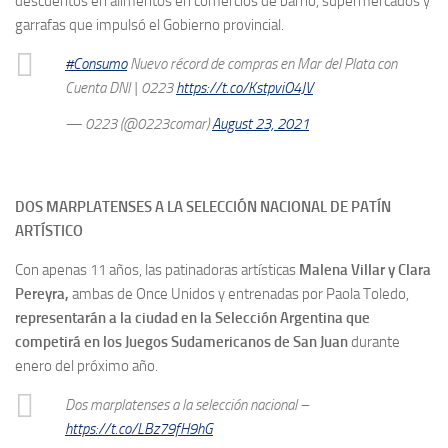
descuentos en alimentos en comercios de barrio, supermercados y
garrafas que impulsó el Gobierno provincial.
#Consumo
Nuevo récord de compras en Mar del Plata con
Cuenta DNI | 0223
https://t.co/KstpviO4JV
— 0223 (@0223comar)
August 23, 2021
DOS MARPLATENSES A LA SELECCIÓN NACIONAL DE PATÍN
ARTÍSTICO
Con apenas 11 años, las patinadoras artísticas
Malena Villar y Clara
Pereyra,
ambas de Once Unidos y entrenadas por Paola Toledo,
representarán a la ciudad en la Selección Argentina que
competirá en los Juegos Sudamericanos de San Juan
durante
enero del próximo año.
Dos marplatenses a la selección nacional –
https://t.co/LBz79fH9hG