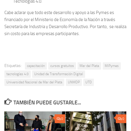
Tecnologías 4.0.
Cabe aclarar que todo este desarrollo y apoyo a las Pymes es
financiado por el Ministerio de Economía de la Nación a través
Secretaría de Industria y Desarrollo Productivo. Por tanto, se realiza
sin costo para las empresas participantes.
Etiquetas:
capacitación
cursos gratuitos
Mar del Plata
MiPymes
tecnologías 4.0
Unidad de Transformación Digital
Universidad Nacional de Mar del Plata
UNMDP
UTD
TAMBIÉN PUEDE GUSTARLE...
0
0