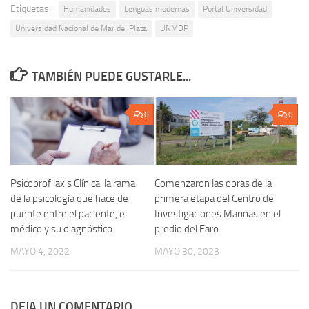
Etiquetas:
Humanidades
Lenguas modernas
Portal Universidad
Universidad Nacional de Mar del Plata
UNMDP
TAMBIÉN PUEDE GUSTARLE...
0
0
Psicoprofilaxis Clínica: la rama
Comenzaron las obras de la
de la psicología que hace de
primera etapa del Centro de
puente entre el paciente, el
Investigaciones Marinas en el
médico y su diagnóstico
predio del Faro
MAYO 4, 2022
MAYO 30, 2023
DEJA UN COMENTARIO