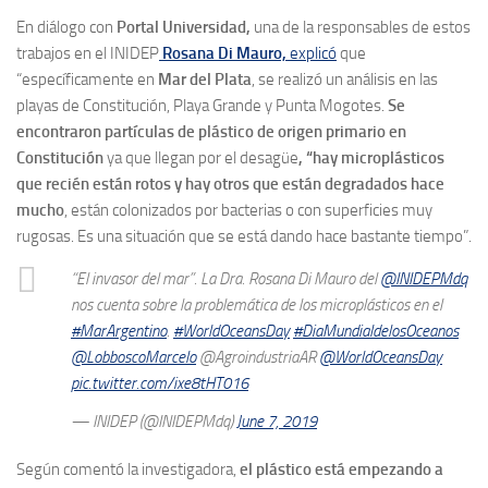
En diálogo con
Portal Universidad,
una de la responsables de estos
trabajos en el INIDEP
Rosana Di Mauro,
explicó
que
“específicamente en
Mar del Plata
, se realizó un análisis en las
playas de Constitución, Playa Grande y Punta Mogotes.
Se
encontraron partículas de plástico de origen primario en
Constitución
ya que llegan por el desagüe
, “hay microplásticos
que recién están rotos y hay otros que están degradados hace
mucho
, están colonizados por bacterias o con superficies muy
rugosas. Es una situación que se está dando hace bastante tiempo”.
“El invasor del mar”. La Dra. Rosana Di Mauro del
@INIDEPMdq
nos cuenta sobre la problemática de los microplásticos en el
#MarArgentino
.
#WorldOceansDay
#DiaMundialdelosOceanos
@LobboscoMarcelo
@AgroindustriaAR
@WorldOceansDay
pic.twitter.com/ixe8tHT016
— INIDEP (@INIDEPMdq)
June 7, 2019
Según comentó la investigadora,
el plástico está empezando a