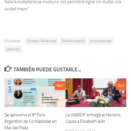
toda la ciudadanía se involucre nos permitirá lograr sin dudas una
ciudad mejor”.
Etiquetas:
Concejo Deliberante
Medioambiente
microplásticos
plasticos
TAMBIÉN PUEDE GUSTARLE...
0
0
Se aproxima el 9º Foro
La UNMDP entregó el Honoris
Argentino de Contabilidad en
Causa a Elisabeth Jelin
Mar del Plata
MARZO 16, 2023