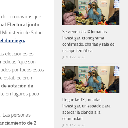
a de coronavirus que
al Electoral junto
Se vienen las IX Jornadas
l Ministerio de Salud,
Investigar: cronograma
el domingo.
confirmado, charlas y sala de
escape temática
las elecciones es
JUNIO 22, 2026
 medidas “que son
rados por todos estos
se establecieron
 de votación de
te en lugares poco
Llegan las IX Jornadas
Investigar, un espacio para
acercar la ciencia a la
s. Las personas
comunidad
tanciamiento de 2
JUNIO 12, 2026