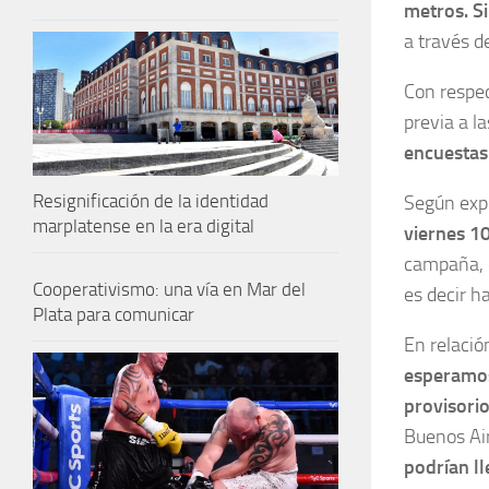
metros.
S
a través d
Con respe
previa a l
encuestas
Resignificación de la identidad
Según exp
marplatense en la era digital
viernes 10
campaña, d
Cooperativismo: una vía en Mar del
es decir h
Plata para comunicar
En relació
esperamos
provisori
Buenos Ai
podrían ll