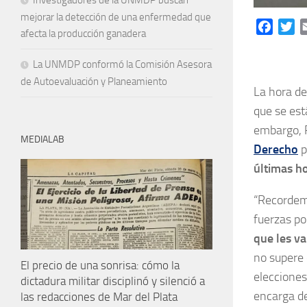
Investigadores de la UNMDP buscan
mejorar la detección de una enfermedad que
Facebo
Tw
afecta la producción ganadera
La UNMDP conformó la Comisión Asesora
de Autoevaluación y Planeamiento
La hora de
que se est
embargo, P
MEDIALAB
Derecho
p
últimas ho
“Recordemo
fuerzas po
que les va
no supere 
El precio de una sonrisa: cómo la
elecciones
dictadura militar disciplinó y silenció a
encarga de
las redacciones de Mar del Plata