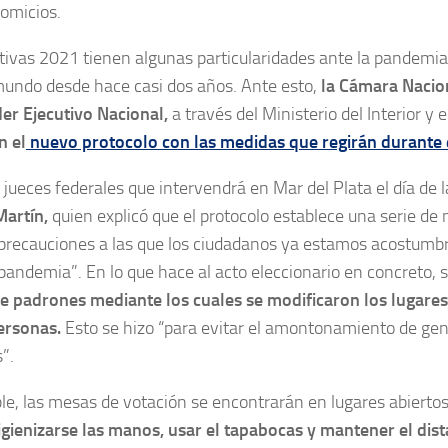
comicios.
ativas 2021 tienen algunas particularidades ante la pandemi
mundo desde hace casi dos años. Ante esto,
la Cámara Nacion
er Ejecutivo Nacional,
a través del Ministerio del Interior y e
n el
nuevo protocolo con las medidas que regirán durante 
 jueces federales que intervendrá en Mar del Plata el día de 
Martín,
quien explicó que el protocolo establece una serie de
 precauciones a las que los ciudadanos ya estamos acostumb
andemia”. En lo que hace al acto eleccionario en concreto, 
e padrones mediante los cuales se modificaron los lugares
ersonas.
Esto se hizo “para evitar el amontonamiento de gen
”.
ble, las mesas de votación se encontrarán en lugares abierto
igienizarse las manos, usar el tapabocas y mantener el dis