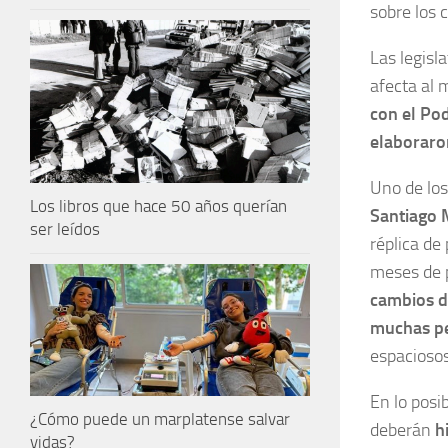
sobre los 
Las legisl
afecta al 
con el Pod
elaboraro
Uno de los
Los libros que hace 50 años querían
Santiago 
ser leídos
réplica de
meses de p
cambios d
muchas p
espaciosos
En lo posi
¿Cómo puede un marplatense salvar
deberán
h
vidas?