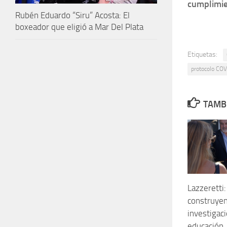
cumplimie
Rubén Eduardo “Siru” Acosta: El
boxeador que eligió a Mar Del Plata
Etiquetas:
protocolo CO
TAMBI
Lazzeretti
construyen
investigac
educación,