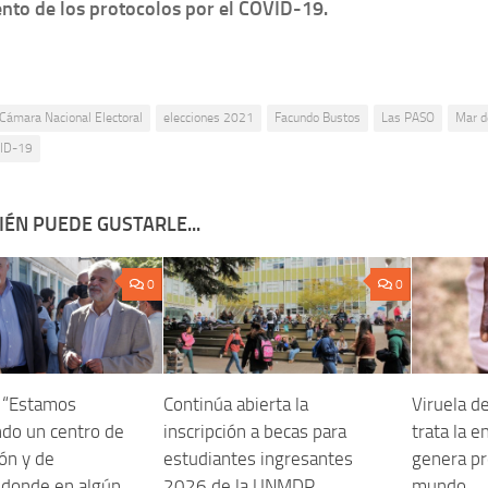
nto de los protocolos por el COVID-19.
Cámara Nacional Electoral
elecciones 2021
Facundo Bustos
Las PASO
Mar d
VID-19
ÉN PUEDE GUSTARLE...
0
0
: “Estamos
Continúa abierta la
Viruela d
do un centro de
inscripción a becas para
trata la 
ión y de
estudiantes ingresantes
genera pr
 donde en algún
2026 de la UNMDP
mundo