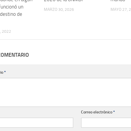
uncionó un
MARZO 30, 2026
MAYO 27, 
ndestino de
, 2022
 COMENTARIO
io
*
Correo electrónico
*