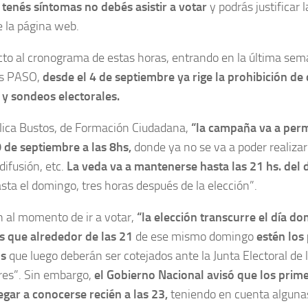
i tenés síntomas no debés asistir a votar
y podrás justificar 
e la página web.
cto al cronograma de estas horas, entrando en la última se
as PASO,
desde el 4 de septiembre ya rige la prohibición de 
 y sondeos electorales.
lica Bustos, de Formación Ciudadana,
“la campaña va a perm
 de septiembre a las 8hs,
donde ya no se va a poder realizar
ifusión, etc.
La veda va a mantenerse hasta las 21 hs. del 
asta el domingo, tres horas después de la elección”.
n al momento de ir a votar,
“la elección transcurre el día d
 que alrededor de las 21
de ese mismo domingo
estén los
os
que luego deberán ser cotejados ante la Junta Electoral de 
res”. Sin embargo,
el Gobierno Nacional avisó que los prime
egar a conocerse recién a las 23,
teniendo en cuenta alguna