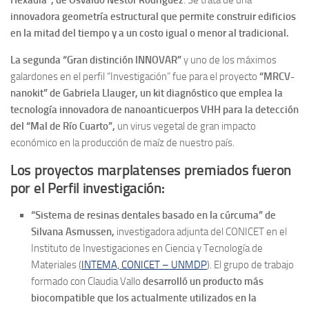
Hexadia”, de Osvaldo Néstor Rodríguez
. Se trata de una
innovadora geometría estructural que permite construir edificios
en la mitad del tiempo y a un costo igual o menor al tradicional.
La segunda “Gran distinción INNOVAR”
y uno de los máximos
galardones en el perfil “Investigación” fue para el proyecto
“MRCV-
nanokit” de Gabriela Llauger, un kit diagnóstico que emplea la
tecnología innovadora de nanoanticuerpos VHH para la detección
del “Mal de Río Cuarto”,
un virus vegetal de gran impacto
económico en la producción de maíz de nuestro país.
Los proyectos marplatenses premiados fueron
por el Perfil investigación:
“Sistema de resinas dentales basado en la cúrcuma” de
Silvana Asmussen,
investigadora adjunta del CONICET en el
Instituto de Investigaciones en Ciencia y Tecnología de
Materiales (
INTEMA, CONICET – UNMDP
). El grupo de trabajo
formado con Claudia Vallo
desarrolló un producto más
biocompatible que los actualmente utilizados en la