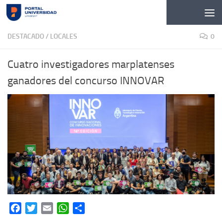
Skip to content
DESTACADO
/
LOCALES
0
Cuatro investigadores marplatenses
ganadores del concurso INNOVAR
Facebook
Twitter
Email
WhatsApp
Share