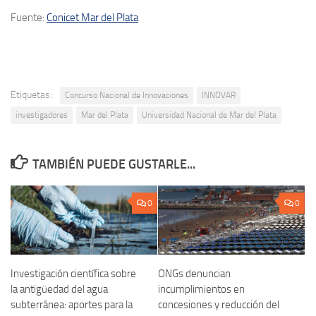
Fuente:
Conicet Mar del Plata
Etiquetas:
Concurso Nacional de Innovaciones
INNOVAR
investigadores
Mar del Plata
Universidad Nacional de Mar del Plata
TAMBIÉN PUEDE GUSTARLE...
0
0
Investigación científica sobre
ONGs denuncian
la antigüedad del agua
incumplimientos en
subterránea: aportes para la
concesiones y reducción del