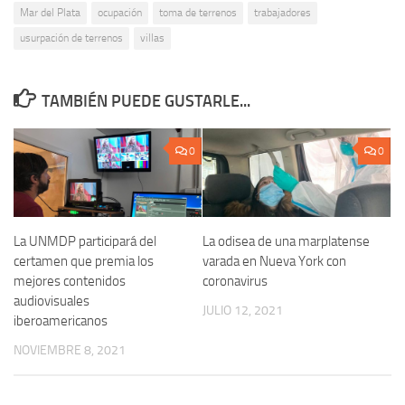
Mar del Plata
ocupación
toma de terrenos
trabajadores
usurpación de terrenos
villas
TAMBIÉN PUEDE GUSTARLE...
0
0
La UNMDP participará del
La odisea de una marplatense
certamen que premia los
varada en Nueva York con
mejores contenidos
coronavirus
audiovisuales
JULIO 12, 2021
iberoamericanos
NOVIEMBRE 8, 2021