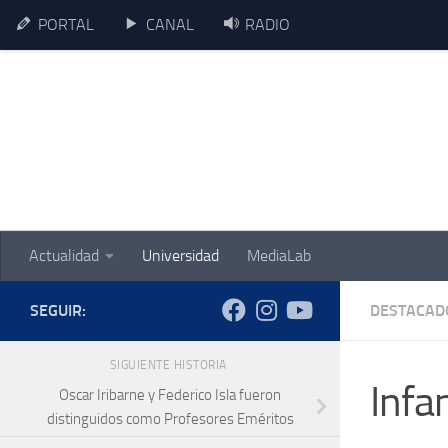
PORTAL
CANAL
RADIO
Skip to content
Actualidad
Universidad
MediaLab
SEGUIR:
DESTACAD
SIGUIENTE HISTORIA
Infa
Oscar Iribarne y Federico Isla fueron
distinguidos como Profesores Eméritos