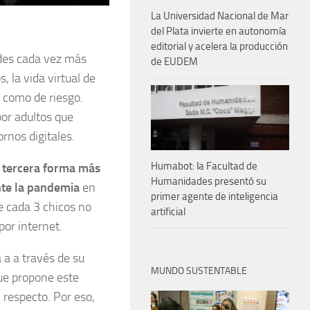
La Universidad Nacional de Mar
del Plata invierte en autonomía
editorial y acelera la producción
ades cada vez más
de EUDEM
 la vida virtual de
n como de riesgo.
or adultos que
rnos digitales.
Humabot: la Facultad de
 tercera forma más
Humanidades presentó su
nte la pandemia
en
primer agente de inteligencia
e cada 3 chicos no
artificial
or internet.
 a a través de su
MUNDO SUSTENTABLE
que propone este
l respecto. Por eso,