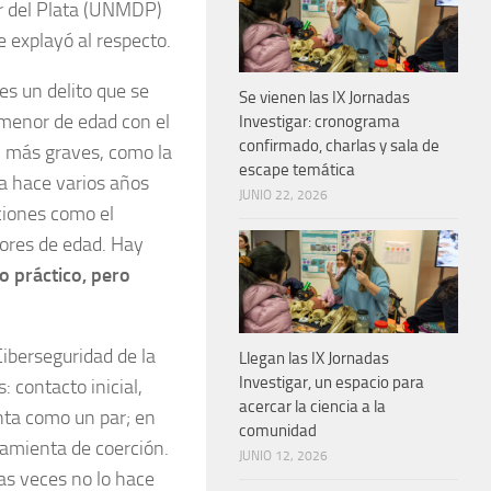
ar del Plata (UNMDP)
e explayó al respecto.
es un delito que se
Se vienen las IX Jornadas
 menor de edad con el
Investigar: cronograma
confirmado, charlas y sala de
ún más graves, como la
escape temática
Ya hace varios años
JUNIO 22, 2026
ciones como el
nores de edad. Hay
 o práctico, pero
iberseguridad de la
Llegan las IX Jornadas
Investigar, un espacio para
 contacto inicial,
acercar la ciencia a la
enta como un par; en
comunidad
rramienta de coerción.
JUNIO 12, 2026
as veces no lo hace