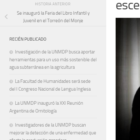
esce
HISTORIA ANTERIOR
Se inauguró la Feria del Libro Infantil y
Juvenil en el Torreón del Monje
RECIÉN PUBLICADO
Investigación de la UNMDP busca aportar
herramientas para un uso más sostenible del
agua subterránea en la agricultura
La Facultad de Humanidades será sede
del I Congreso Nacional de Lengua Inglesa
La UNMDP inauguró la XXI Reunión
Argentina de Ornitología
Investigadores de la UNMDP buscan
mejorar la detección de una enfermedad que