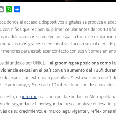
ok
itter
Email
WhatsApp
Share
ca donde el acceso a dispositivos digitales se produce a ed
 con niños que reciben su primer celular antes de los 10 años,
ias y adolescencias se vuelve un espacio tanto de exploració
amenazas más graves se encuentra el acoso sexual ejercido p
r menores para establecer contacto con sus víctimas en ento
os difundidos por UNICEF,
el grooming se posiciona como la
violencia sexual en el país con un aumento del 135% dura
o de exposición extrema a pantallas. A esto se suma que 1 d
s el grooming, y 6 de cada 10 interactúan con desconocidos p
n a esto, un
informe
realizado por la Fundación Metropolitana
io de Seguridad y Ciberseguridad busca analizar el desafío 
ravés de su crecimiento, el marco legal vigente y reflexiones a