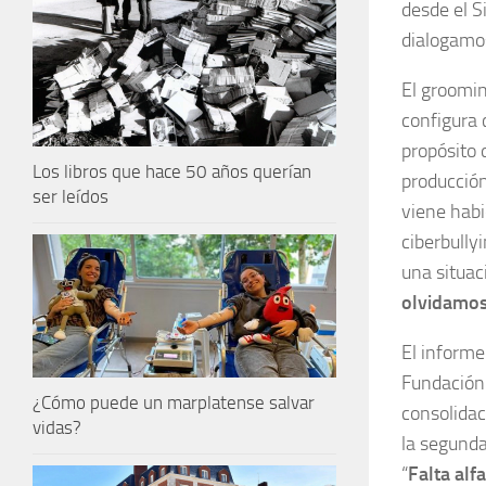
desde el S
dialogamos
El groomin
configura 
propósito 
Los libros que hace 50 años querían
producción
ser leídos
viene habi
ciberbully
una situac
olvidamos 
El informe
Fundación 
¿Cómo puede un marplatense salvar
consolidac
vidas?
la segunda
“
Falta alfa