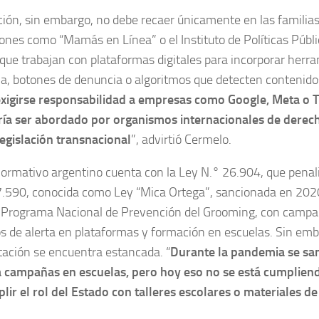
ión, sin embargo, no debe recaer únicamente en las familias
ones como “Mamás en Línea” o el Instituto de Políticas Públi
ue trabajan con plataformas digitales para incorporar herr
a, botones de denuncia o algoritmos que detecten contenidos
xigirse responsabilidad a empresas como Google, Meta o T
ría ser abordado por organismos internacionales de dere
legislación transnacional
”, advirtió Cermelo.
ormativo argentino cuenta con la Ley N.° 26.904, que penali
7.590, conocida como Ley “Mica Ortega”, sancionada en 2020
l Programa Nacional de Prevención del Grooming, con campa
os de alerta en plataformas y formación en escuelas. Sin emb
ación se encuentra estancada. “
Durante la pandemia se sa
 campañas en escuelas, pero hoy eso no se está cumpliendo
plir el rol del Estado con talleres escolares o materiales d