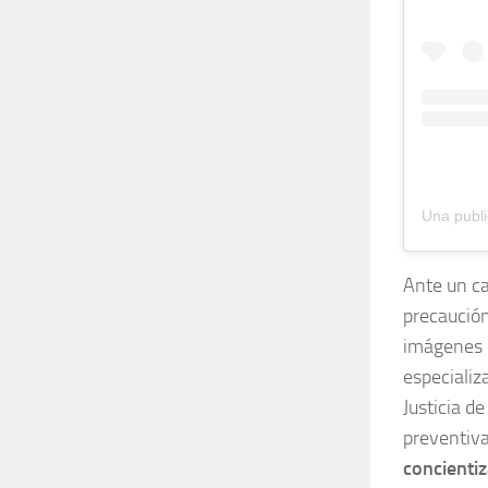
Ante un ca
precaución
imágenes c
especializ
Justicia de
preventiva
concienti