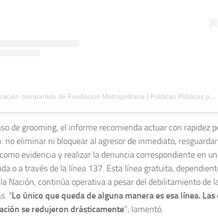
Una publicación compartida de Fundación Metropolitana | Políticas Públicas para la Argentina (@fundametro)
so de grooming, el informe recomienda actuar con rapidez 
: no eliminar ni bloquear al agresor de inmediato, resguarda
omo evidencia y realizar la denuncia correspondiente en una
ada o a través de la línea 137. Esta línea gratuita, dependient
 la Nación, continúa operativa a pesar del debilitamiento de la
s. “
Lo único que queda de alguna manera es esa línea. La
zación se redujeron drásticamente
”, lamentó.