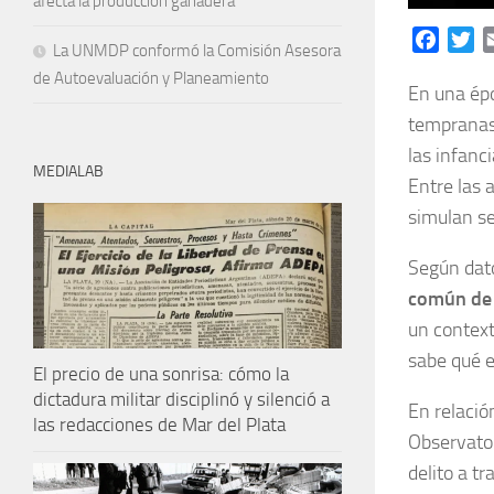
afecta la producción ganadera
Facebo
Tw
La UNMDP conformó la Comisión Asesora
de Autoevaluación y Planeamiento
En una épo
tempranas,
las infanc
MEDIALAB
Entre las 
simulan se
Según dat
común de 
un context
sabe qué e
El precio de una sonrisa: cómo la
dictadura militar disciplinó y silenció a
En relació
las redacciones de Mar del Plata
Observator
delito a t