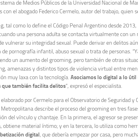
istema de Medios Públicos de la Universidad Nacional de M
 con el abogado Federico Cermelo, autor del trabajo, quien s
g, tal como lo define el Código Penal Argentino desde 2013, 
cuando una persona adulta se contacta virtualmente con un
de vulnerar su integridad sexual. Puede derivar en delitos a
 de pornografía infantil, abuso sexual o trata de personas. “
endo un aumento del grooming, pero también de otras situa
ing, amenazas y distintos tipos de violencia virtual entre me
ión muy laxa con la tecnología.
Asociamos lo digital a lo útil
que también facilita delitos
“, expresó el especialista.
 elaborado por Cermelo para el Observatorio de Seguridad y C
Metropolitana describe el proceso del grooming en tres fases:
ión del vínculo y chantaje. En la primera, el agresor se pres
, obtiene material íntimo; y en la tercera, lo utiliza como he
betización digital
, que debería empezar por casa, pero much