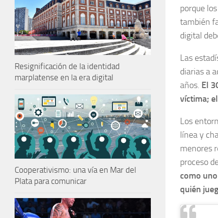
porque los
también fa
digital de
Las estadí
Resignificación de la identidad
diarias a 
marplatense en la era digital
años.
El 3
víctima; e
Los entorn
línea y ch
menores r
proceso de
Cooperativismo: una vía en Mar del
como uno 
Plata para comunicar
quién jueg