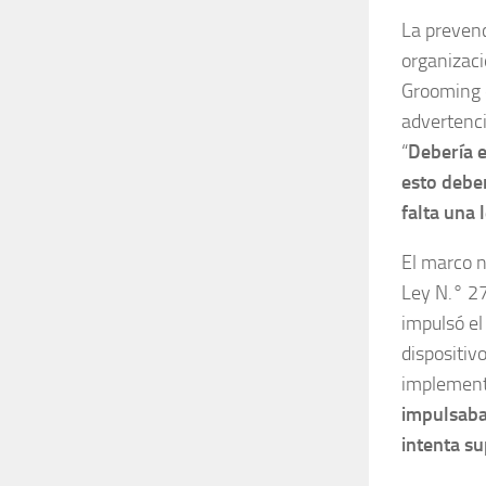
La prevenc
organizaci
Grooming q
advertenci
“
Debería e
esto debe
falta una 
El marco n
Ley N.° 2
impulsó e
dispositiv
implement
impulsaba
intenta su