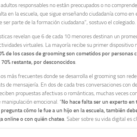
 adultos responsables no están preocupados o no comprende
lta en la escuela, que sigue enseñando ciudadanía como en el
be ser parte de la formación ciudadana”, sostuvo el colegiado.
sticas revelan que 6 de cada 10 menores destinan un promed
actividades virtuales. La mayoría recibe su primer dispositivo 
0% de los casos de grooming son cometidos por personas c
l 70% restante, por desconocidos
.
os más frecuentes donde se desarrolla el grooming son redes
ats de mensajería. En dos de cada tres conversaciones con d
eciben propuestas afectivas o románticas, muchas veces co
 manipulación emocional. “
No hace falta ser un experto en 
pregunta cómo le fue a un hijo en la escuela, también deb
a online o con quién chatea
. Saber sobre su vida digital es c