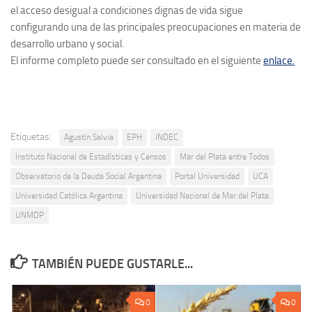
el acceso desigual a condiciones dignas de vida sigue
configurando una de las principales preocupaciones en materia de
desarrollo urbano y social.
El informe completo puede ser consultado en el siguiente
enlace.
Etiquetas:
Agustín Salvia
EPH
INDEC
Instituto Nacional de Estadísticas y Censos
Mar del Plata entre Todos
Observatorio de la Deuda Social Argentina
Portal Universidad
UCA
Universidad Católica Argentina
Universidad Nacional de Mar del Plata
UNMDP
TAMBIÉN PUEDE GUSTARLE...
0
0