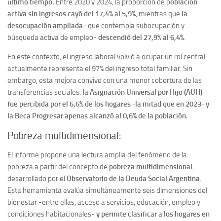
último tiempo.
Entre 2020 y 2024, la proporción de p
oblación
activa sin ingresos cayó del 17,4% al 5,9%
, mientras que
la
desocupación ampliada
-que contempla subocupación y
búsqueda activa de empleo-
descendió del 27,9% al 6,4%
.
En este contexto, el ingreso laboral volvió a ocupar un rol central:
actualmente representa el 97% del ingreso total familiar. Sin
embargo, esta mejora convive con una menor cobertura de las
transferencias sociales:
la Asignación Universal por Hijo (AUH)
fue percibida por el 6,6% de los hogares -la mitad que en 2023- y
la Beca Progresar apenas alcanzó al 0,6% de la población.
Pobreza multidimensional:
El informe propone una lectura amplia del fenómeno de la
pobreza a partir del concepto de
pobreza multidimensional
,
desarrollado por el
Observatorio de la Deuda Social Argentina
.
Esta herramienta evalúa simultáneamente seis dimensiones del
bienestar -entre ellas, acceso a servicios, educación, empleo y
condiciones habitacionales-
y permite clasificar a los hogares en