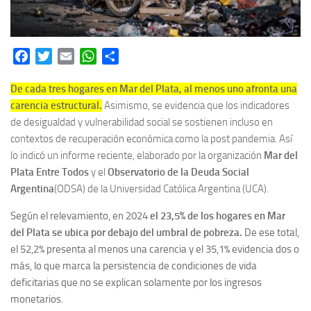
Facebook
Twitter
Email
WhatsApp
Share
De cada tres hogares en Mar del Plata, al menos uno afronta una
carencia estructural.
Asimismo, se evidencia que los indicadores
de desigualdad y vulnerabilidad social se sostienen incluso en
contextos de recuperación económica como la post pandemia. Así
lo indicó un informe reciente, elaborado por la organización
Mar del
Plata Entre Todos
y el
Observatorio de la Deuda Social
Argentina
(ODSA) de la Universidad Católica Argentina (UCA).
Según el relevamiento, en 2024
el 23,5% de los hogares en Mar
del Plata se ubica por debajo del umbral de pobreza.
De ese total,
el 52,2% presenta al menos una carencia y el 35,1% evidencia dos o
más, lo que marca la persistencia de condiciones de vida
deficitarias que no se explican solamente por los ingresos
monetarios.