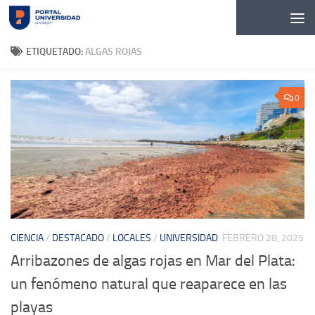
Skip to content
ETIQUETADO:
ALGAS ROJAS
0
CIENCIA
/
DESTACADO
/
LOCALES
/
UNIVERSIDAD
FEBRERO 28, 2025
Arribazones de algas rojas en Mar del Plata:
un fenómeno natural que reaparece en las
playas