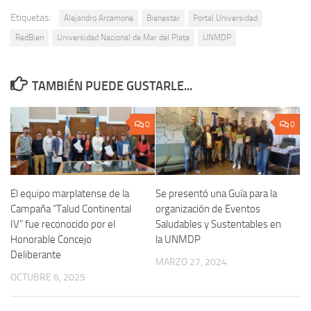
Etiquetas:
Alejandro Arcamone
Bienestar
Portal Universidad
RedBien
Universidad Nacional de Mar del Plata
UNMDP
TAMBIÉN PUEDE GUSTARLE...
0
0
El equipo marplatense de la
Se presentó una Guía para la
Campaña “Talud Continental
organización de Eventos
IV” fue reconocido por el
Saludables y Sustentables en
Honorable Concejo
la UNMDP
Deliberante
MARZO 27, 2024
OCTUBRE 6, 2025