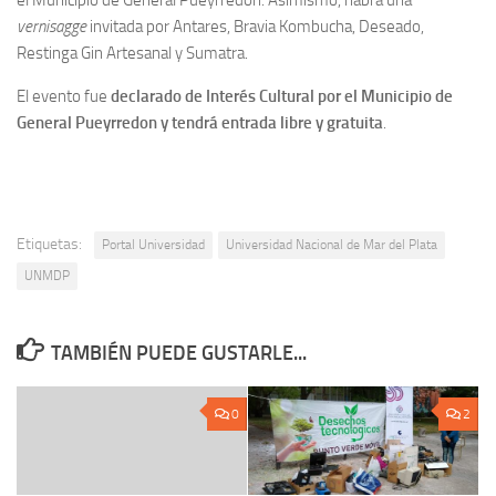
el Municipio de General Pueyrredon. Asimismo, habrá una
vernisagge
invitada por Antares, Bravia Kombucha, Deseado,
Restinga Gin Artesanal y Sumatra.
El evento fue
declarado de Interés Cultural por el Municipio de
General Pueyrredon y tendrá entrada libre y gratuita
.
Etiquetas:
Portal Universidad
Universidad Nacional de Mar del Plata
UNMDP
TAMBIÉN PUEDE GUSTARLE...
0
2