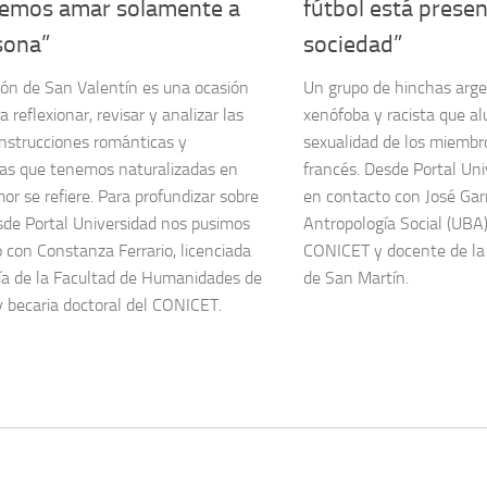
emos amar solamente a
fútbol está presen
sona”
sociedad”
ión de San Valentín es una ocasión
Un grupo de hinchas arge
a reflexionar, revisar y analizar las
xenófoba y racista que alu
onstrucciones románticas y
sexualidad de los miembr
cas que tenemos naturalizadas en
francés. Desde Portal Un
or se refiere. Para profundizar sobre
en contacto con José Garr
sde Portal Universidad nos pusimos
Antropología Social (UBA)
 con Constanza Ferrario, licenciada
CONICET y docente de la
ía de la Facultad de Humanidades de
de San Martín.
becaria doctoral del CONICET.