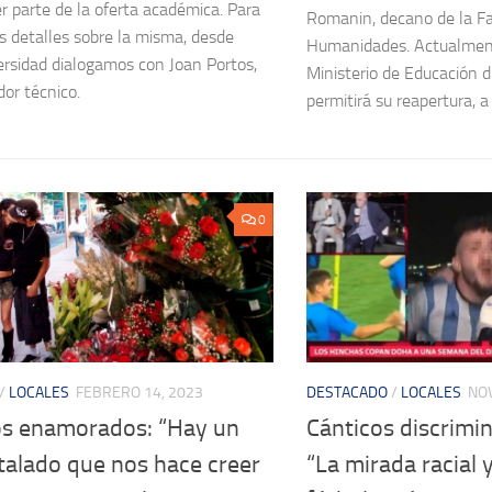
er parte de la oferta académica. Para
Romanin, decano de la Fa
 detalles sobre la misma, desde
Humanidades. Actualment
ersidad dialogamos con Joan Portos,
Ministerio de Educación d
dor técnico.
permitirá su reapertura, a
0
/
LOCALES
FEBRERO 14, 2023
DESTACADO
/
LOCALES
NOV
los enamorados: “Hay un
Cánticos discrimin
talado que nos hace creer
“La mirada racial y