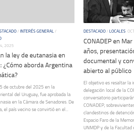
STACADO
/
INTERÉS GENERAL
/
DESTACADO
/
LOCALES
OCT
D
CONADEP en Mar d
4, 2025
años, presentació
 la ley de eutanasia en
documental y con
: ¿Cómo aborda Argentina
abierto al público
mática?
El objetivo es resaltar la
5 de octubre del 2025 en la
delegación local de la C
riental del Uruguay, fue aprobada la
conversatorio participará
nasia en la Cámara de Senadores. De
CONADEP, sobrevivientes
 el país vecino se convirtió en el...
clandestinos de detención
Espacio Faro de la Memori
UNMDP y de la Facultad