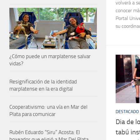
volverá a s
conocer más
Portal Univ
su coordina
¿Cómo puede un marplatense salvar
vidas?
Resignificación de la identidad
marplatense en la era digital
Cooperativismo: una vía en Mar del
DESTACADO
Plata para comunicar
Dia de 
tabú ins
Rubén Eduardo “Siru” Acosta: El
boxeador que eligió a Mar Del Plata