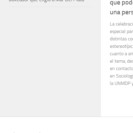
que pod
una per
La celebrac
especial par
distintas c
estereotípi
cuanto a am
el tema, de
en contacto
en Sociolog
la UNMDP y 