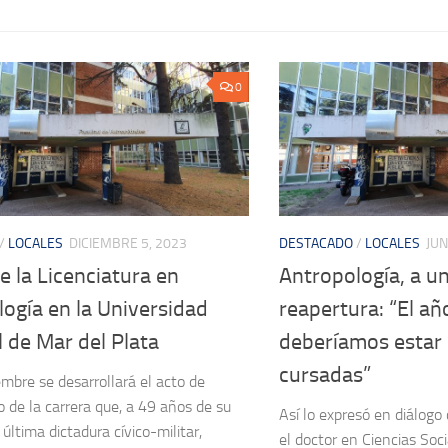
0
/
LOCALES
DICIEMBRE 5, 2023
DESTACADO
/
LOCALES
JUN
e la Licenciatura en
Antropología, a u
ogía en la Universidad
reapertura: “El añ
 de Mar del Plata
deberíamos estar 
cursadas”
embre se desarrollará el acto de
 de la carrera que, a 49 años de su
Así lo expresó en diálogo
a última dictadura cívico-militar,
el doctor en Ciencias Soci