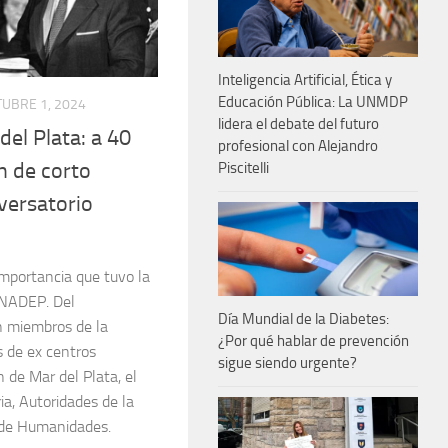
Inteligencia Artificial, Ética y
Educación Pública: La UNMDP
UBRE 1, 2024
lidera el debate del futuro
el Plata: a 40
profesional con Alejandro
n de corto
Piscitelli
versatorio
 importancia que tuvo la
ONADEP. Del
Día Mundial de la Diabetes:
n miembros de la
¿Por qué hablar de prevención
 de ex centros
sigue siendo urgente?
 de Mar del Plata, el
a, Autoridades de la
 de Humanidades.