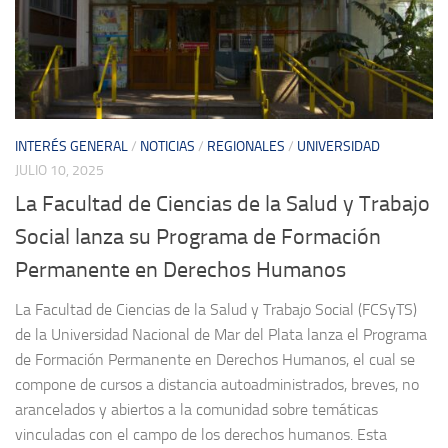
INTERÉS GENERAL
/
NOTICIAS
/
REGIONALES
/
UNIVERSIDAD
JULIO 10, 2025
La Facultad de Ciencias de la Salud y Trabajo
Social lanza su Programa de Formación
Permanente en Derechos Humanos
La Facultad de Ciencias de la Salud y Trabajo Social (FCSyTS)
de la Universidad Nacional de Mar del Plata lanza el Programa
de Formación Permanente en Derechos Humanos, el cual se
compone de cursos a distancia autoadministrados, breves, no
arancelados y abiertos a la comunidad sobre temáticas
vinculadas con el campo de los derechos humanos. Esta