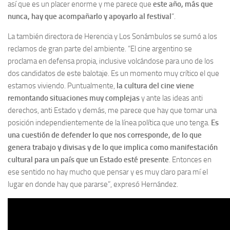
así que es un placer enorme y me parece que
este año, más que
nunca, hay que acompañarlo y apoyarlo al festival
“.
La también directora de Herencia y Los Sonámbulos se sumó a los
reclamos de gran parte del ambiente. “El cine argentino se
proclama en defensa propia, inclusive volcándose para uno de los
dos candidatos de este balotaje. Es un momento muy crítico el que
estamos viviendo. Puntualmente,
la cultura del cine viene
remontando situaciones muy complejas
y ante las ideas anti
derechos, anti Estado y demás, me parece que hay que tomar una
posición independientemente de la línea política que uno tenga.
Es
una cuestión de defender lo que nos corresponde, de lo que
genera trabajo y divisas y de lo que implica como manifestación
cultural para un país que un Estado esté presente
. Entonces en
ese sentido no hay mucho que pensar y es muy claro para mí el
lugar en donde hay que pararse”, expresó Hernández.