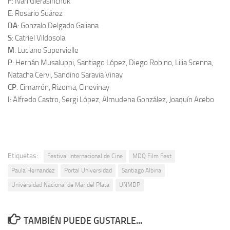
F
: Iván Gierasinchuk
E
: Rosario Suárez
DA
: Gonzalo Delgado Galiana
S
: Catriel Vildosola
M
: Luciano Supervielle
P
: Hernán Musaluppi, Santiago López, Diego Robino, Lilia Scenna,
Natacha Cervi, Sandino Saravia Vinay
CP
: Cimarrón, Rizoma, Cinevinay
I
: Alfredo Castro, Sergi López, Almudena González, Joaquín Acebo
Etiquetas:
Festival Internacional de Cine
MDQ Film Fest
Paula Hernandez
Portal Universidad
Santiago Albina
Universidad Nacional de Mar del Plata
UNMDP
TAMBIÉN PUEDE GUSTARLE...