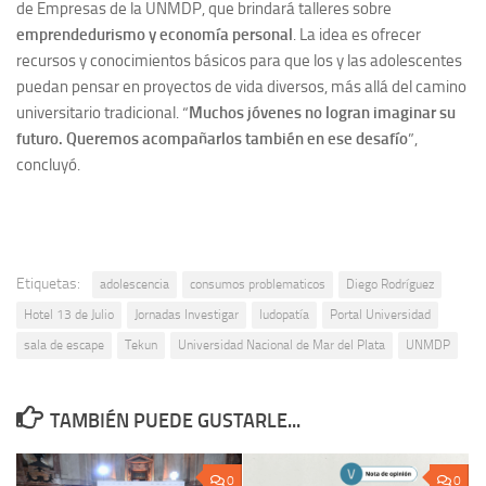
de Empresas de la UNMDP, que brindará talleres sobre
emprendedurismo y economía personal
. La idea es ofrecer
recursos y conocimientos básicos para que los y las adolescentes
puedan pensar en proyectos de vida diversos, más allá del camino
universitario tradicional. “
Muchos jóvenes no logran imaginar su
futuro. Queremos acompañarlos también en ese desafío
”,
concluyó.
Etiquetas:
adolescencia
consumos problematicos
Diego Rodríguez
Hotel 13 de Julio
Jornadas Investigar
ludopatía
Portal Universidad
sala de escape
Tekun
Universidad Nacional de Mar del Plata
UNMDP
TAMBIÉN PUEDE GUSTARLE...
0
0