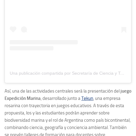
Una publicación compartida por Secretaría de Ciencia y Tecnología – UNMdP (@cienciaytecnologia.unmdp)
Así, una de las actividades centrales será la presentación del
juego
Expedición Marina
, desarrollado junto a
Tekun
, una empresa
rosarina con trayectoria en juegos educativos. A través de esta
propuesta, los y las estudiantes podrán aprender sobre
biodiversidad marina y el rol de Argentina como país bicontinental,
combinando ciencia, geografía y conciencia ambiental. También
se prevén talleres de formación para docentes sobre