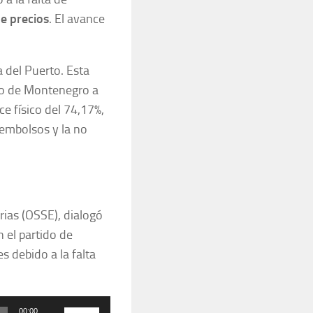
e precios
. El avance
a del Puerto. Esta
rno de Montenegro a
e físico del 74,17%,
sembolsos y la no
arias (OSSE), dialogó
n el partido de
s debido a la falta
Utiliza
00:00