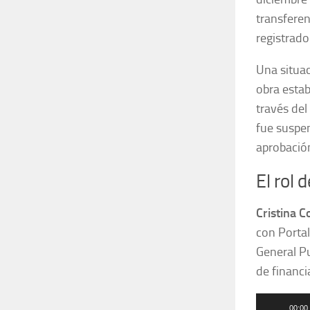
transferen
registrad
Una situac
obra estab
través del
fue suspen
aprobación
El rol 
Cristina C
con Portal
General Pu
de financ
Reproduct
00:00