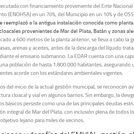
jecutada con financiamiento proveniente del Ente Nacional
to (ENOHSA) en un 70%, del Municipio en un 10% y de OSS
e reemplazó a la antigua instalación conocida como planta B
 cloacales provenientes de Mar del Plata, Batán y zonas al
icado a 600 metros de la planta anterior, se lleva a cabo la
rasas, arenas y aceites, antes de la descarga del líquido trat
ediante el emisario submarino. La EDAR cuenta con una capa
una población de hasta 1.800.000 habitantes, asegurando u
uentes acorde con los estándares ambientales vigentes.
os del inicio de la actual gestión municipal, se reconocen 
ctura cloacal y vial en algunos barrios. Sin embargo, la desi
ios básicos persiste como una de las principales deudas estr
ón integral de Mar del Plata, con inclusión plena de todos l
objetivo lejano para miles de vecinos.