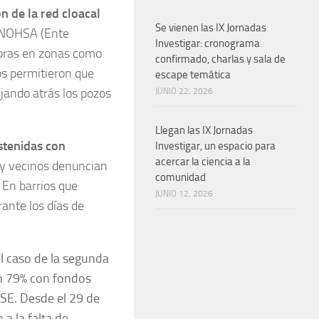
n de la red cloacal
Se vienen las IX Jornadas
 ENOHSA (Ente
Investigar: cronograma
obras en zonas como
confirmado, charlas y sala de
os permitieron que
escape temática
jando atrás los pozos
JUNIO 22, 2026
Llegan las IX Jornadas
stenidas con
Investigar, un espacio para
acercar la ciencia a la
 y vecinos denuncian
comunidad
 En barrios que
JUNIO 12, 2026
ante los días de
l caso de la segunda
un 79% con fondos
SE. Desde el 29 de
a la falta de