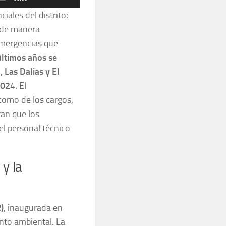
las
iales del distrito:
teclas
a de manera
de
emergencias que
flecha
últimos años se
arriba/abajo
 Las Dalias y El
para
202
4. El
aumentar
como de los cargos,
o
ran que los
disminuir
el personal técnico
el
volumen.
 y la
)
, inaugurada en
to ambiental. La