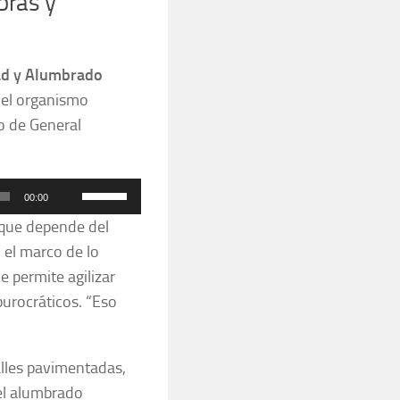
bras y
dad y Alumbrado
 del organismo
o de General
Utiliza
00:00
las
nque depende del
teclas
 el marco de lo
de
e permite agilizar
flecha
burocráticos. “Eso
arriba/abajo
para
aumentar
lles pavimentadas,
o
el alumbrado