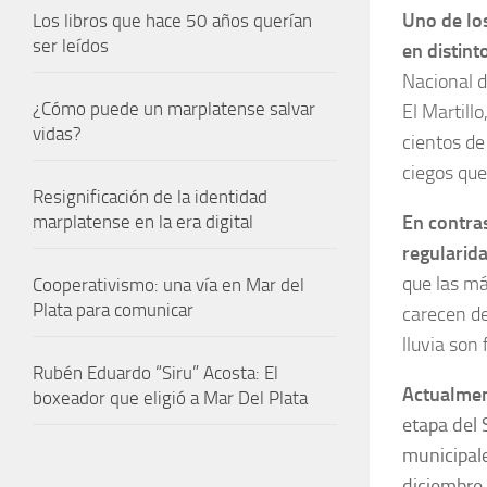
Uno de los
Los libros que hace 50 años querían
ser leídos
en distint
Nacional 
¿Cómo puede un marplatense salvar
El Martill
vidas?
cientos de
ciegos que
Resignificación de la identidad
En contra
marplatense en la era digital
regularida
que las má
Cooperativismo: una vía en Mar del
Plata para comunicar
carecen de
lluvia son
Rubén Eduardo “Siru” Acosta: El
Actualmen
boxeador que eligió a Mar Del Plata
etapa del
municipal
diciembre 