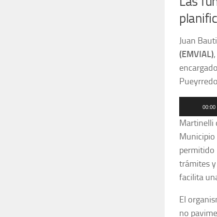
Las fun
planifi
Juan Bauti
(EMVIAL)
encargado 
Pueyrredo
Reproduct
00:00
de
Martinell
audio
Municipio 
permitido 
trámites y
facilita u
El organi
no pavime