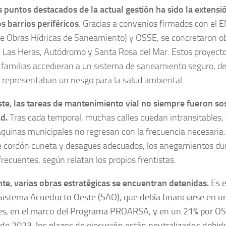
 puntos destacados de la actual gestión ha sido la extensió
os barrios periféricos
. Gracias a convenios firmados con el
de Obras Hídricas de Saneamiento) y OSSE, se concretaron 
o, Las Heras, Autódromo y Santa Rosa del Mar. Estos proyect
 familias accedieran a un sistema de saneamiento seguro, de
 representaban un riesgo para la salud ambiental.
ste, las tareas de mantenimiento vial no siempre fueron so
d.
Tras cada temporal, muchas calles quedan intransitables,
quinas municipales no regresan con la frecuencia necesaria.
 cordón cuneta y desagües adecuados, los anegamientos dur
 frecuentes, según relatan los propios frentistas.
te, varias obras estratégicas se encuentran detenidas.
Es e
 Sistema Acueducto Oeste (SAO), que debía financiarse en 
es, en el marco del Programa PROARSA, y en un 21% por OS
de 2023, los plazos de ejecución están neutralizados debido 