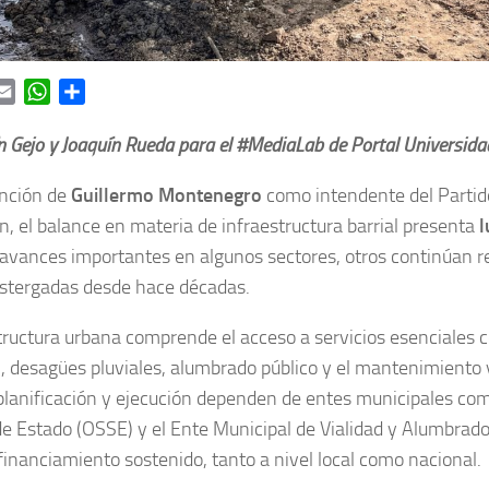
ok
itter
Email
WhatsApp
Share
n Gejo y Joaquín Rueda
para el #MediaLab de Portal Universida
unción de
Guillermo Montenegro
como intendente del Partid
, el balance en materia de infraestructura barrial presenta
l
avances importantes en algunos sectores, otros continúan 
ostergadas desde hace décadas.
tructura urbana comprende el acceso a servicios esenciales 
l, desagües pluviales, alumbrado público y el mantenimiento
 planificación y ejecución dependen de entes municipales co
e Estado (OSSE) y el Ente Municipal de Vialidad y Alumbrado
financiamiento sostenido, tanto a nivel local como nacional.