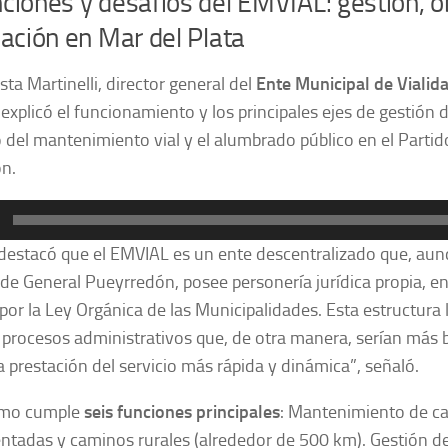
ciones y desafíos del EMVIAL: gestión, o
cación en Mar del Plata
sta Martinelli, director general del
Ente Municipal de Viali
, explicó el funcionamiento y los principales ejes de gestión
del mantenimiento vial y el alumbrado público en el Partid
n.
or
i destacó que el EMVIAL es un ente descentralizado que, au
de General Pueyrredón, posee personería jurídica propia, en
por la Ley Orgánica de las Municipalidades. Esta estructura l
 procesos administrativos que, de otra manera, serían más 
na prestación del servicio más rápida y dinámica”, señaló.
smo cumple
seis funciones principales
: Mantenimiento de ca
ntadas y caminos rurales (alrededor de 500 km). Gestión d