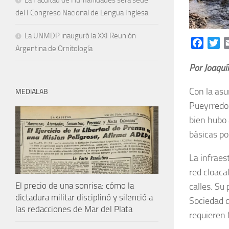
La Facultad de Humanidades será sede
del I Congreso Nacional de Lengua Inglesa
La UNMDP inauguró la XXI Reunión
Facebo
Tw
Argentina de Ornitología
Por Joaquí
Con la as
MEDIALAB
Pueyrredon
bien hubo 
básicas p
La infraes
red cloaca
El precio de una sonrisa: cómo la
calles. Su
dictadura militar disciplinó y silenció a
Sociedad d
las redacciones de Mar del Plata
requieren 