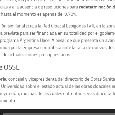
cias y a la ausencia de resoluciones para
redeterminación d
o hasta el momento es apenas del 9,78%.
ión similar afecta a la Red Cloacal Espigones I y II, en la zon
a prevista para ser financiada en su totalidad por el gobie
 programa Argentina Hace. A pesar de que presenta un avanc
dida por la empresa contratista ante la falta de nuevos de
 de actualizaciones presupuestarias.
de OSSE
oria
, concejal y vicepresidenta del directorio de Obras Sanit
 Universidad sobre el estado actual de las obras cloacales e
eyrredón, muchas de las cuales enfrentan serias dificultade
iamiento.
or