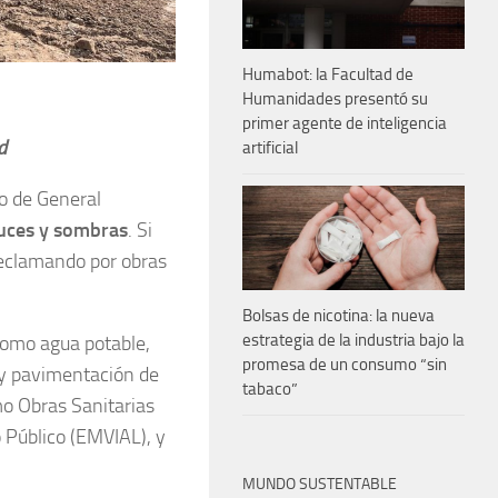
Humabot: la Facultad de
Humanidades presentó su
primer agente de inteligencia
d
artificial
o de General
uces y sombras
. Si
reclamando por obras
Bolsas de nicotina: la nueva
estrategia de la industria bajo la
como agua potable,
promesa de un consumo “sin
 y pavimentación de
tabaco”
mo Obras Sanitarias
 Público (EMVIAL), y
MUNDO SUSTENTABLE