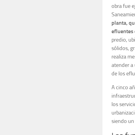
obra fue e
Saneamien
planta, qu
efluentes
predio, ub
sólidos, g
realiza m
atender a 
de los efl
A cinco añ
infraestru
los servic
urbanizaci
siendo un 