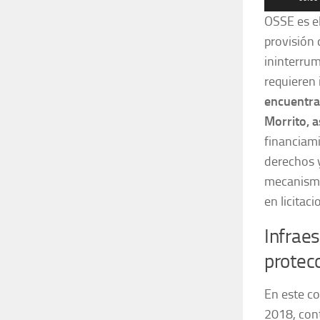
de
OSSE es el
audio
provisión 
ininterru
requieren
encuentran
Morrito, a
financiami
derechos y
mecanismos
en licitac
Infraes
protec
En este co
2018, con